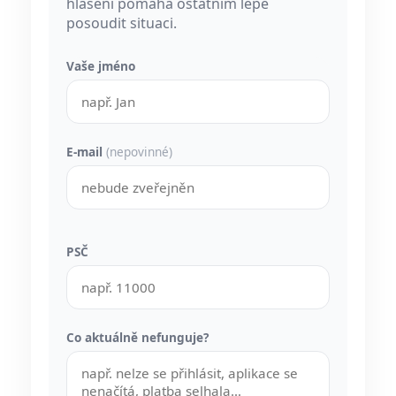
hlášení pomáhá ostatním lépe
posoudit situaci.
Vaše jméno
E-mail
(nepovinné)
PSČ
Co aktuálně nefunguje?