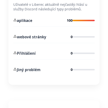
Uživatelé v Liberec aktuálně nejčastěji hlásí u
služby Discord následující typy problémů.
⚠️
aplikace
100
⚠️
webové stránky
0
⚠️
Přihlášení
0
⚠️
Jiný problém
0