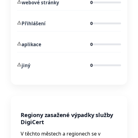
⚠️
webové stránky
0
⚠️
Přihlášení
0
⚠️
aplikace
0
⚠️
jiný
0
Regiony zasažené výpadky služby
DigiCert
V těchto městech a regionech se v