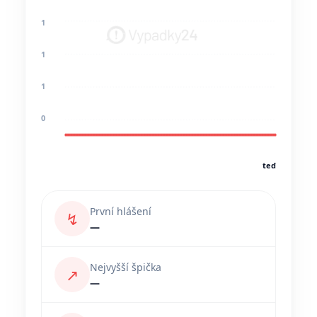
1
1
1
0
teď
První hlášení
↯
—
Nejvyšší špička
↗
—