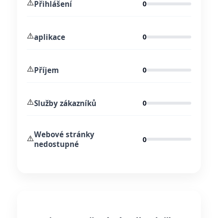
⚠️
Přihlášení
0
⚠️
aplikace
0
⚠️
Příjem
0
⚠️
Služby zákazníků
0
Webové stránky
⚠️
0
nedostupné