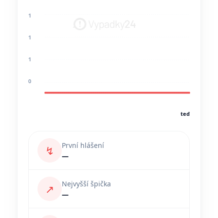
1
1
1
0
teď
První hlášení
↯
—
Nejvyšší špička
↗
—