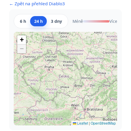
← Zpět na přehled Diablo3
6 h
24 h
3 dny
Méně
Více
+
−
Leaflet
|
OpenStreetMap