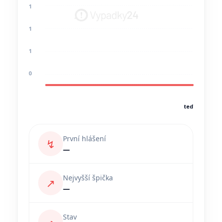
1
1
1
0
teď
První hlášení
↯
—
Nejvyšší špička
↗
—
Stav