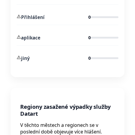
⚠️
Přihlášení
0
⚠️
aplikace
0
⚠️
jiný
0
Regiony zasažené výpadky služby
Datart
V těchto městech a regionech se v
poslední době objevuje více hlášení.