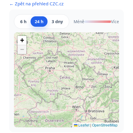
← Zpět na přehled CZC.cz
6 h
24 h
3 dny
Méně
Více
+
−
Leaflet
|
OpenStreetMap