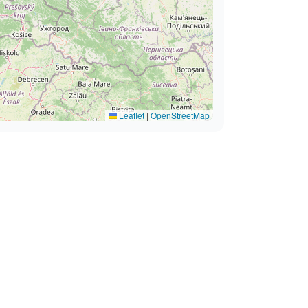
Leaflet
|
OpenStreetMap