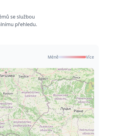
lémů se službou
álnímu přehledu.
Méně
Více