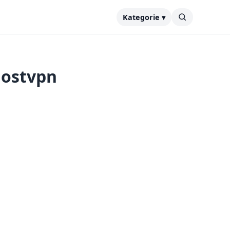
Kategorie ▾
hostvpn