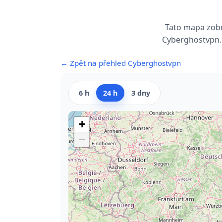
Tato mapa zobr
Cyberghostvpn. 
← Zpět na přehled Cyberghostvpn
6 h
24 h
3 dny
+
−