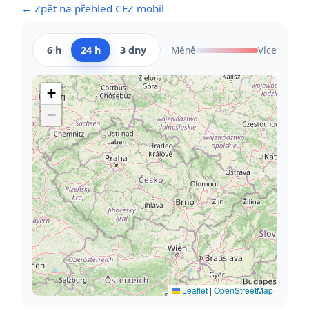
← Zpět na přehled CEZ mobil
6 h
24 h
3 dny
Méně
Více
+
−
Leaflet
|
OpenStreetMap