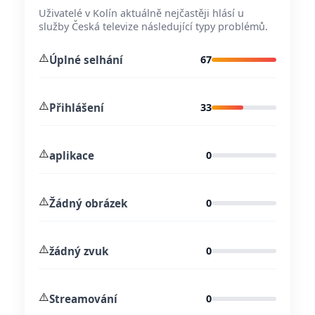
Uživatelé v Kolín aktuálně nejčastěji hlásí u
služby Česká televize následující typy problémů.
⚠️
Úplné selhání
67
⚠️
Přihlášení
33
⚠️
aplikace
0
⚠️
Žádný obrázek
0
⚠️
žádný zvuk
0
⚠️
Streamování
0