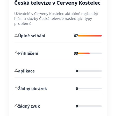
Česká televize v Cerveny Kostelec
Uživatelé v Cerveny Kostelec aktuálně nejčastěji
hlásí u služby Česká televize následující typy
problémů.
⚠️
Úplné selhání
67
⚠️
Přihlášení
33
⚠️
aplikace
0
⚠️
Žádný obrázek
0
⚠️
žádný zvuk
0