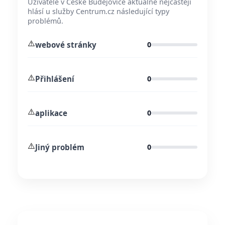
Uživatelé v České Budějovice aktuálně nejčastěji
hlásí u služby Centrum.cz následující typy
problémů.
⚠️
webové stránky
0
⚠️
Přihlášení
0
⚠️
aplikace
0
⚠️
Jiný problém
0