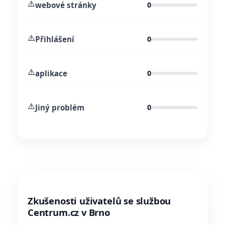
⚠️
webové stránky
0
⚠️
Přihlášení
0
⚠️
aplikace
0
⚠️
Jiný problém
0
Zkušenosti uživatelů se službou
Centrum.cz v Brno