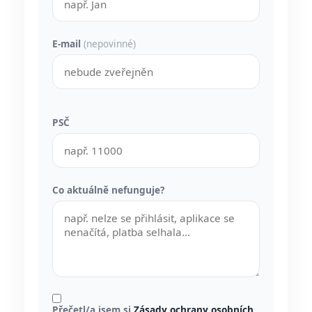
E-mail
(nepovinné)
PSČ
Co aktuálně nefunguje?
Přečetl/a jsem si
Zásady ochrany osobních