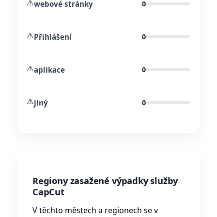
⚠️
webové stránky
0
⚠️
Přihlášení
0
⚠️
aplikace
0
⚠️
jiný
0
Regiony zasažené výpadky služby
CapCut
V těchto městech a regionech se v