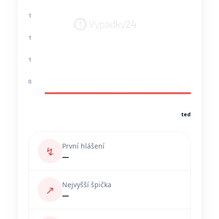
1
1
1
0
teď
První hlášení
↯
—
Nejvyšší špička
↗
—