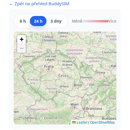
← Zpět na přehled BuddySIM
6 h
24 h
3 dny
Méně
Více
+
−
Leaflet
|
OpenStreetMap