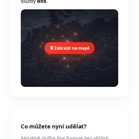
služby
Box
.
Zobrazit na mapě
Co můžete nyní udělat?
Aktuálně služba Box funguje bez větších