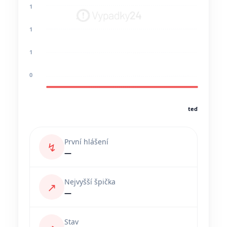
1
1
1
0
teď
První hlášení
↯
—
Nejvyšší špička
↗
—
Stav