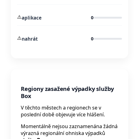
⚠️
aplikace
0
⚠️
nahrát
0
Regiony zasažené výpadky služby
Box
V těchto městech a regionech se v
poslední době objevuje více hlášení.
Momentálně nejsou zaznamenána žádná
výrazná regionální ohniska výpadků