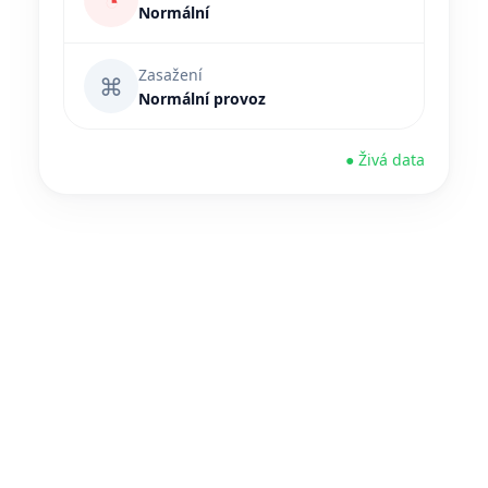
◔
Normální
Zasažení
⌘
Normální provoz
● Živá data