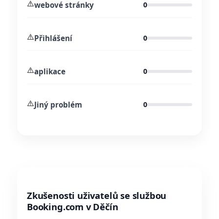
⚠️
webové stránky
0
⚠️
Přihlášení
0
⚠️
aplikace
0
⚠️
Jiný problém
0
Zkušenosti uživatelů se službou
Booking.com v Děčín