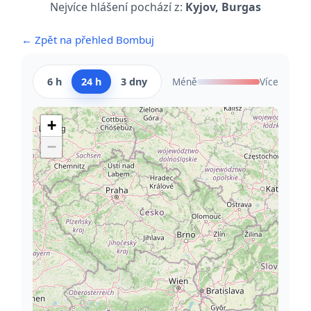
Nejvíce hlášení pochází z:
Kyjov, Burgas
← Zpět na přehled Bombuj
6 h
24 h
3 dny
Méně
Více
+
−