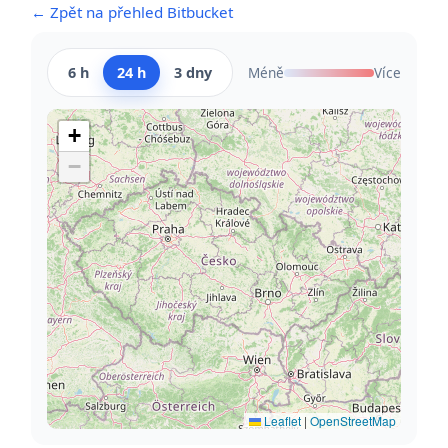
← Zpět na přehled Bitbucket
6 h
24 h
3 dny
Méně
Více
+
−
Leaflet
|
OpenStreetMap