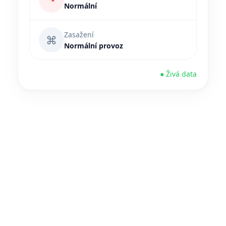
◔
Normální
Zasažení
⌘
Normální provoz
● Živá data