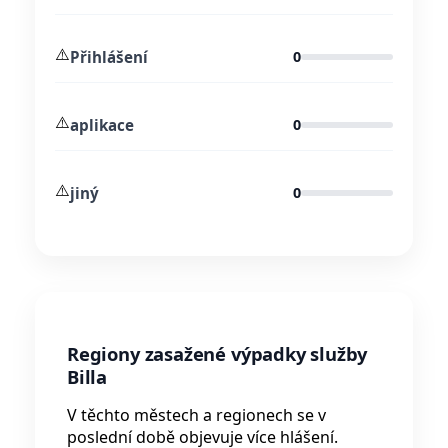
⚠️
Přihlášení
0
⚠️
aplikace
0
⚠️
jiný
0
Regiony zasažené výpadky služby
Billa
V těchto městech a regionech se v
poslední době objevuje více hlášení.