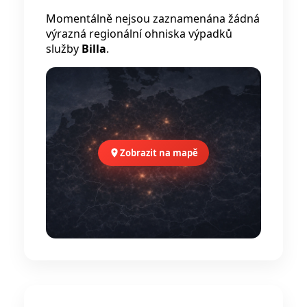
Momentálně nejsou zaznamenána žádná
výrazná regionální ohniska výpadků
služby
Billa
.
Zobrazit na mapě