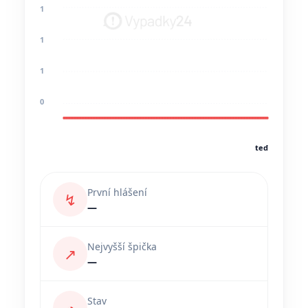
1
1
1
0
teď
První hlášení
↯
—
Nejvyšší špička
↗
—
Stav