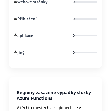
⚠️
webové stránky
0
⚠️
Přihlášení
0
⚠️
aplikace
0
⚠️
jiný
0
Regiony zasažené výpadky služby
Azure Functions
V těchto městech a regionech se v