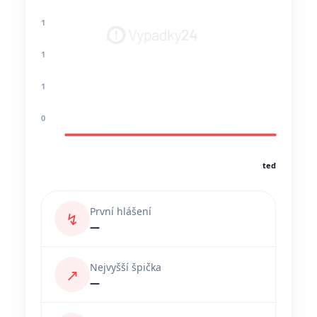
1
1
1
0
teď
První hlášení
↯
—
Nejvyšší špička
↗
—