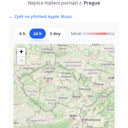
Nejvíce hlášení pochází z:
Prague
← Zpět na přehled Apple Music
6 h
24 h
3 dny
Méně
Více
+
−