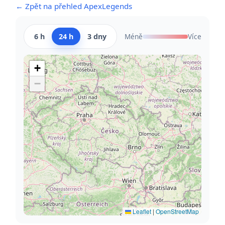
← Zpět na přehled ApexLegends
6 h
24 h
3 dny
Méně
Více
+
−
Leaflet
|
OpenStreetMap