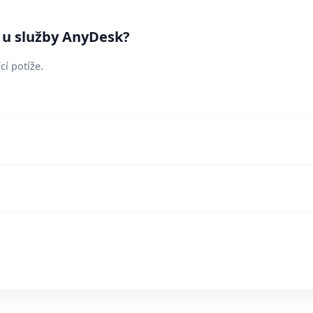
í u služby AnyDesk?
cí potíže.