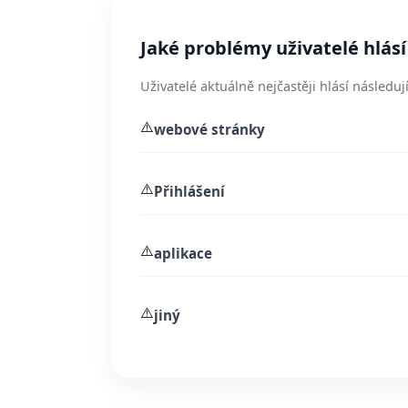
Jaké problémy uživatelé hlás
Uživatelé aktuálně nejčastěji hlásí následují
⚠️
webové stránky
⚠️
Přihlášení
⚠️
aplikace
⚠️
jiný