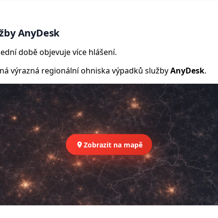
užby AnyDesk
ední době objevuje více hlášení.
 výrazná regionální ohniska výpadků služby
AnyDesk
.
Zobrazit na mapě