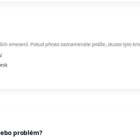
ích omezení. Pokud přesto zaznamenáte potíže, zkuste tyto kro
í
Desk
nebo problém?