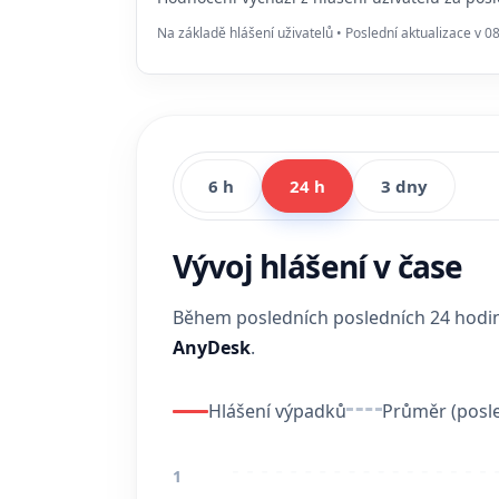
Na základě hlášení uživatelů • Poslední aktualizace v 0
6 h
24 h
3 dny
Vývoj hlášení v čase
Během posledních posledních 24 hod
AnyDesk
.
Hlášení výpadků
Průměr (posle
1