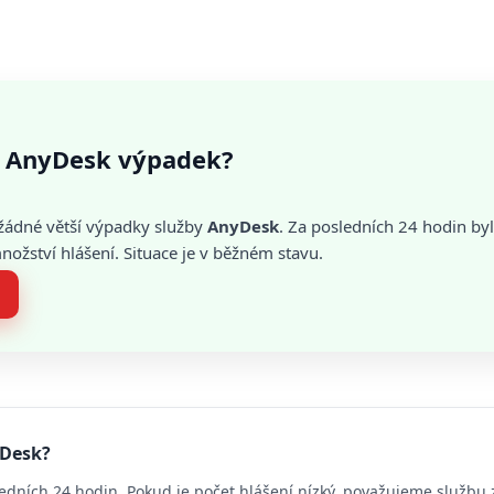
 AnyDesk výpadek?
žádné větší výpadky služby
AnyDesk
. Za posledních 24 hodin by
žství hlášení. Situace je v běžném stavu.
yDesk?
edních 24 hodin. Pokud je počet hlášení nízký, považujeme službu 