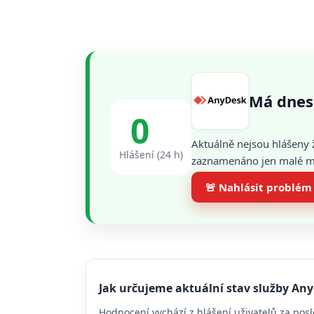
Má dnes
0
Aktuálně nejsou hlášeny 
Hlášení (24 h)
zaznamenáno jen malé mno
🚨 Nahlásit problém
Jak určujeme aktuální stav služby An
Hodnocení vychází z hlášení uživatelů za posl