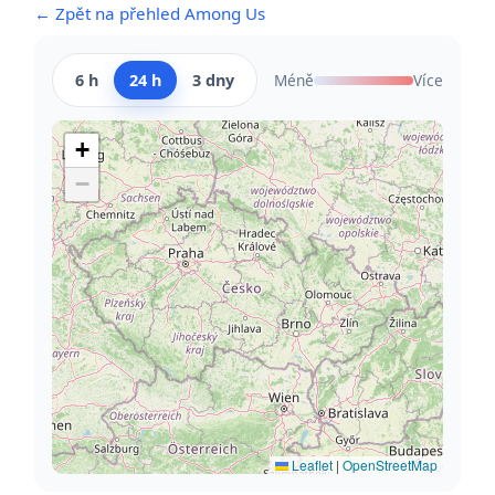
← Zpět na přehled Among Us
6 h
24 h
3 dny
Méně
Více
+
−
Leaflet
|
OpenStreetMap