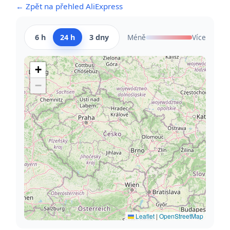
← Zpět na přehled AliExpress
6 h
24 h
3 dny
Méně
Více
+
−
Leaflet
|
OpenStreetMap