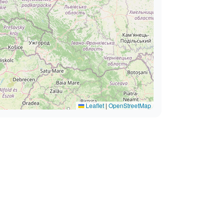
Leaflet
|
OpenStreetMap