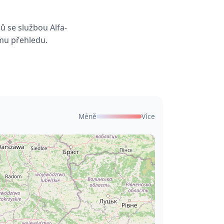
ů se službou Alfa-
ímu přehledu.
Méně
Více