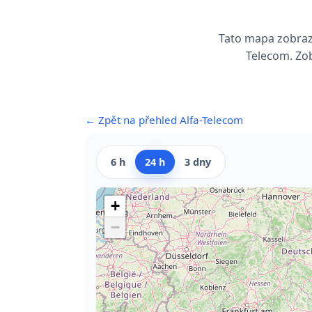
Tato mapa zobrazu
Telecom. Zob
← Zpět na přehled Alfa-Telecom
6 h
24 h
3 dny
+
−