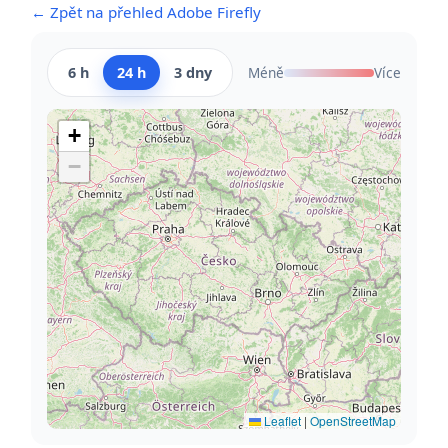
← Zpět na přehled Adobe Firefly
6 h
24 h
3 dny
Méně
Více
+
−
Leaflet
|
OpenStreetMap