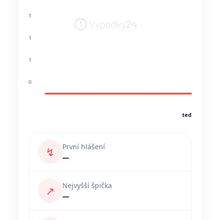
1
1
1
0
teď
První hlášení
↯
—
Nejvyšší špička
↗
—