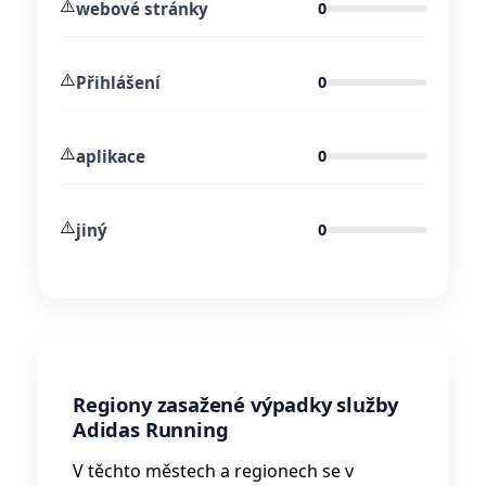
⚠️
webové stránky
0
⚠️
Přihlášení
0
⚠️
aplikace
0
⚠️
jiný
0
Regiony zasažené výpadky služby
Adidas Running
V těchto městech a regionech se v