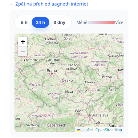
← Zpět na přehled aagneth internet
6 h
24 h
3 dny
Méně
Více
+
−
Leaflet
|
OpenStreetMap