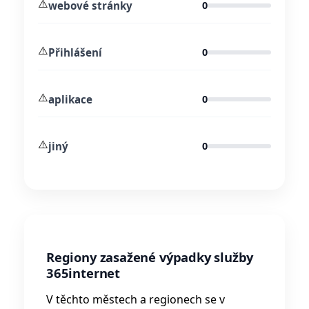
⚠️
webové stránky
0
⚠️
Přihlášení
0
⚠️
aplikace
0
⚠️
jiný
0
Regiony zasažené výpadky služby
365internet
V těchto městech a regionech se v