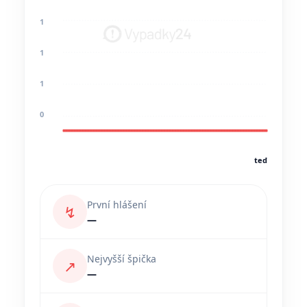
1
1
1
0
teď
První hlášení
↯
—
Nejvyšší špička
↗
—